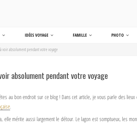
 BLOG VOYAGE EN FRANCE ET AUTOUR DU M
age
S
IDÉES VOYAGE
FAMILLE
PHOTO
x à voir absolument pendant votre voyage
 voir absolument pendant votre voyage
êtes au bon endroit sur ce blog ! Dans cet article, je vous parle des lieux
nçaise
.
, elle mérite aussi largement le détour. Le lagon est somptueux, les mon