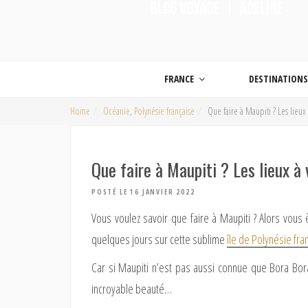
ON MET LES VOILES |
Blog voyage | Conseils pour voyager, photographie de voyage et vidéo de voy
FRANCE
DESTINATION
Home
Océanie
,
Polynésie française
Que faire à Maupiti ? Les lieu
Que faire à Maupiti ? Les lieux à
POSTÉ LE 16 JANVIER 2022
Vous voulez savoir que faire à Maupiti ? Alors vous 
quelques jours sur cette sublime
île de Polynésie fra
Car si Maupiti n’est pas aussi connue que Bora Bora
incroyable beauté…