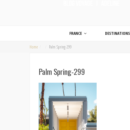
ON MET LES VOILES |
Blog voyage | Conseils pour voyager, photographie de voyage et vidéo de voy
FRANCE
DESTINATION
Home
Palm Spring-299
Palm Spring-299