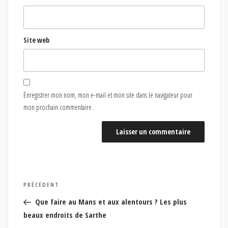
Site web
Enregistrer mon nom, mon e-mail et mon site dans le navigateur pour
mon prochain commentaire.
Navigation
Article
PRÉCÉDENT
de
précédent
Que faire au Mans et aux alentours ? Les plus
l’article
beaux endroits de Sarthe