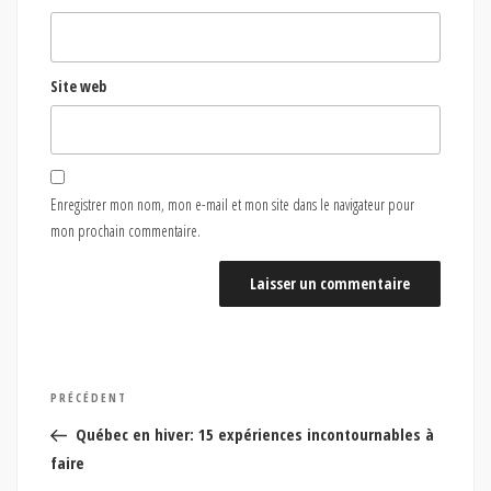
Site web
Enregistrer mon nom, mon e-mail et mon site dans le navigateur pour
mon prochain commentaire.
Navigation
Article
PRÉCÉDENT
de
précédent
Québec en hiver: 15 expériences incontournables à
l’article
faire