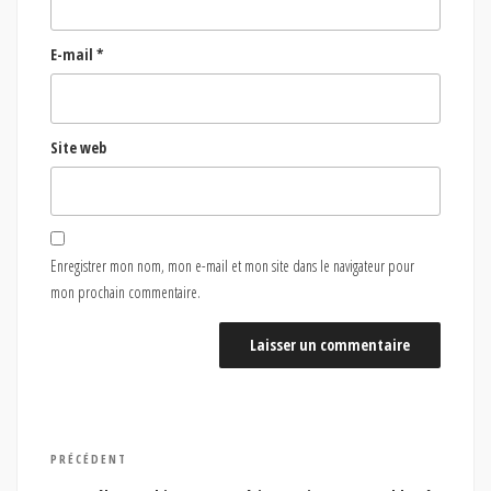
E-mail
*
Site web
Enregistrer mon nom, mon e-mail et mon site dans le navigateur pour
mon prochain commentaire.
Navigation
Article
PRÉCÉDENT
de
précédent