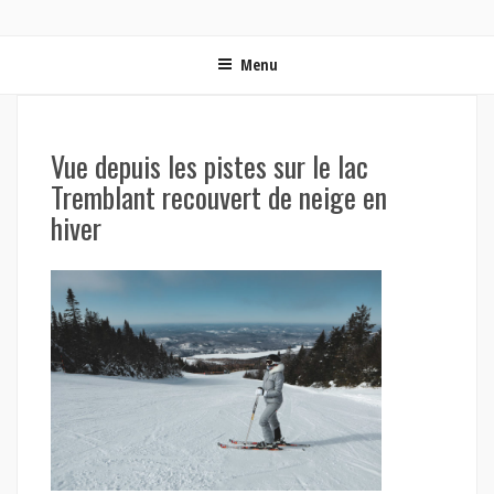
ON MET LES VOILES | BLOG VOYAGE EN FRANCE ET
Blog voyage | Conseils pour voyager, photographie de voyage et vidéo de voyage
AUTOUR DU MONDE
Menu
Vue depuis les pistes sur le lac
Tremblant recouvert de neige en
hiver