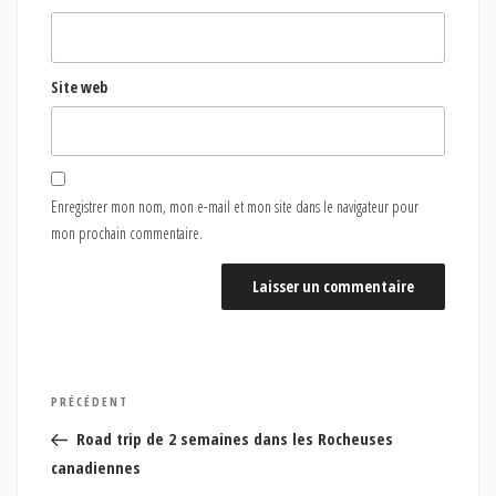
Site web
Enregistrer mon nom, mon e-mail et mon site dans le navigateur pour
mon prochain commentaire.
Navigation
Article
PRÉCÉDENT
de
précédent
Road trip de 2 semaines dans les Rocheuses
l’article
canadiennes