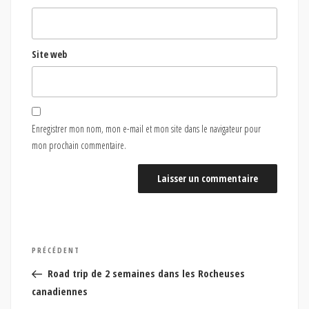
Site web
Enregistrer mon nom, mon e-mail et mon site dans le navigateur pour
mon prochain commentaire.
Navigation
Article
PRÉCÉDENT
de
précédent
Road trip de 2 semaines dans les Rocheuses
l’article
canadiennes