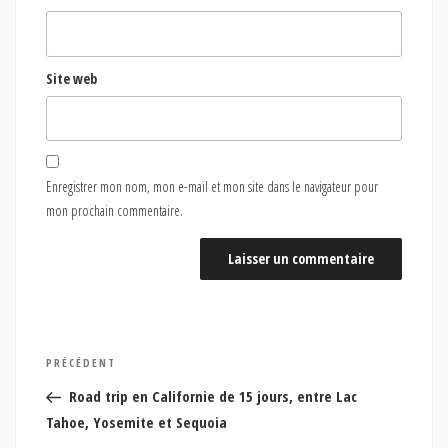
Site web
Enregistrer mon nom, mon e-mail et mon site dans le navigateur pour
mon prochain commentaire.
Navigation
Article
PRÉCÉDENT
de
précédent
Road trip en Californie de 15 jours, entre Lac
l’article
Tahoe, Yosemite et Sequoia