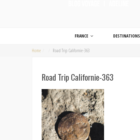
ON MET LES VOILES |
Blog voyage | Conseils pour voyager, photographie de voyage et vidéo de voy
FRANCE
DESTINATION
Home
Road Trip Californie-363
Road Trip Californie-363