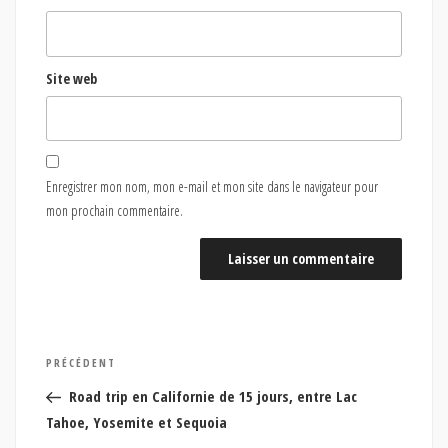
Site web
Enregistrer mon nom, mon e-mail et mon site dans le navigateur pour
mon prochain commentaire.
Navigation
Article
PRÉCÉDENT
de
précédent
Road trip en Californie de 15 jours, entre Lac
l’article
Tahoe, Yosemite et Sequoia