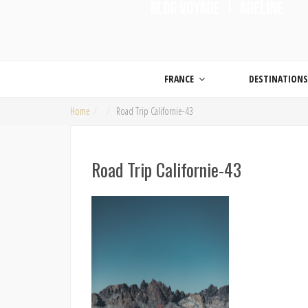
ON MET LES VOILES |
Blog voyage | Conseils pour voyager, photographie de voyage et vidéo de voy
FRANCE
DESTINATION
Home
Road Trip Californie-43
Road Trip Californie-43