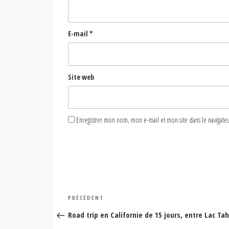
E-mail
*
Site web
Enregistrer mon nom, mon e-mail et mon site dans le naviga
Navigation
Article
PRÉCÉDENT
de
précédent
Road trip en Californie de 15 jours, entre Lac T
l’article