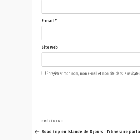
E-mail
*
Site web
Enregistrer mon nom, mon e-mail et mon site dans le naviga
Navigation
Article
PRÉCÉDENT
de
précédent
Road trip en Islande de 8 jours : l’itinéraire parfai
l’article