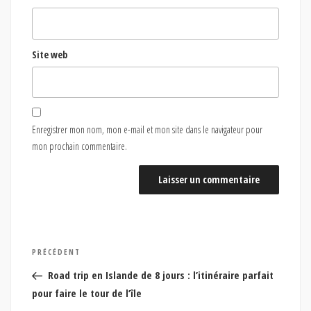
Site web
Enregistrer mon nom, mon e-mail et mon site dans le navigateur pour
mon prochain commentaire.
Navigation
Article
PRÉCÉDENT
de
précédent
Road trip en Islande de 8 jours : l’itinéraire parfait
l’article
pour faire le tour de l’île