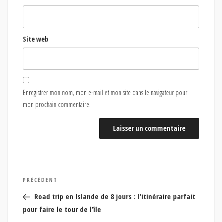
Site web
Enregistrer mon nom, mon e-mail et mon site dans le navigateur pour
mon prochain commentaire.
Navigation
Article
PRÉCÉDENT
de
précédent
Road trip en Islande de 8 jours : l’itinéraire parfait
l’article
pour faire le tour de l’île