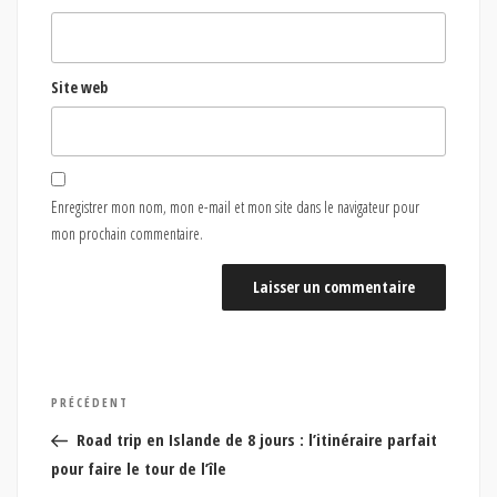
Site web
Enregistrer mon nom, mon e-mail et mon site dans le navigateur pour
mon prochain commentaire.
Navigation
Article
PRÉCÉDENT
de
précédent
Road trip en Islande de 8 jours : l’itinéraire parfait
l’article
pour faire le tour de l’île