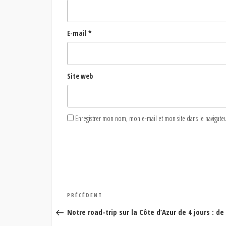
E-mail
*
Site web
Enregistrer mon nom, mon e-mail et mon site dans le naviga
Navigation
Article
PRÉCÉDENT
de
précédent
Notre road-trip sur la Côte d’Azur de 4 jours : 
l’article