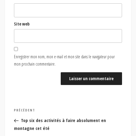
Site web
Enregistrer mon nom, mon e-mail et mon site dans le navigateur pour
mon prochain commentaire.
Navigation
Article
PRÉCÉDENT
de
précédent
Top six des activités à faire absolument en
l’article
montagne cet été