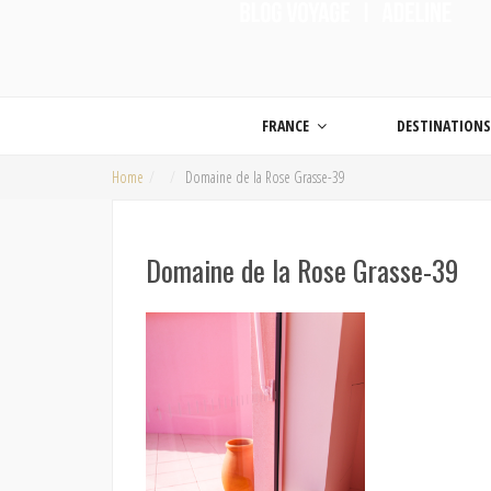
ON MET LES VOILES |
Blog voyage | Conseils pour voyager, photographie de voyage et vidéo de voy
FRANCE
DESTINATION
Home
Domaine de la Rose Grasse-39
Domaine de la Rose Grasse-39