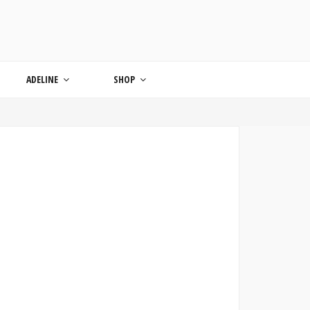
ONDE
ADELINE
SHOP