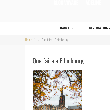
ON MET LES VOILES |
Blog voyage | Conseils pour voyager, photographie de voyage et vidéo de voy
FRANCE
DESTINATION
Home
Que faire a Edimbourg
Que faire a Edimbourg