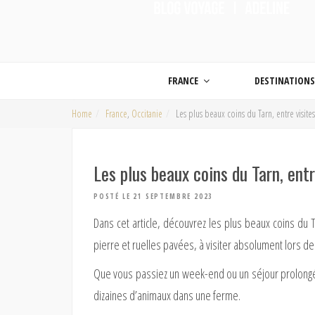
ON MET LES VOILES |
Blog voyage | Conseils pour voyager, photographie de voyage et vidéo de voy
FRANCE
DESTINATION
Home
France
,
Occitanie
Les plus beaux coins du Tarn, entre visites
Les plus beaux coins du Tarn, entr
POSTÉ LE 21 SEPTEMBRE 2023
Dans cet article, découvrez les plus beaux coins du 
pierre et ruelles pavées, à visiter absolument lors d
Que vous passiez un week-end ou un séjour prolongé e
dizaines d’animaux dans une ferme.