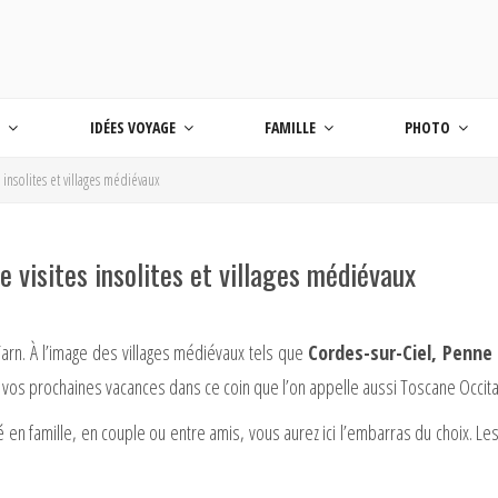
 BLOG VOYAGE EN FRANCE ET AUTOUR DU M
age
S
IDÉES VOYAGE
FAMILLE
PHOTO
 insolites et villages médiévaux
e visites insolites et villages médiévaux
Tarn. À l’image des villages médiévaux tels que
Cordes-sur-Ciel, Penne 
e vos prochaines vacances dans ce coin que l’on appelle aussi Toscane Occit
n famille, en couple ou entre amis, vous aurez ici l’embarras du choix. Les