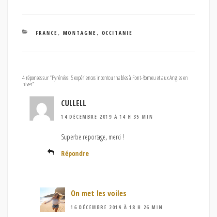
CATÉGORIES
FRANCE
,
MONTAGNE
,
OCCITANIE
4 réponses sur “Pyrénées: 5 expériences incontournables à Font-Romeu et aux Angles en
hiver”
CULLELL
14 DÉCEMBRE 2019 À 14 H 35 MIN
Superbe reportage, merci !
Répondre
On met les voiles
16 DÉCEMBRE 2019 À 18 H 26 MIN