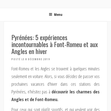
ON MET LES VOILES | BLOG VOYAGE EN FRANCE ET
Blog voyage | Conseils pour voyager, photographie de voyage et vidéo de voyage
AUTOUR DU MONDE
Menu
Pyrénées: 5 expériences
incontournables à Font-Romeu et aux
Angles en hiver
POSTÉ LE 8 DÉCEMBRE 2019
Font-Romeu et les Angles se trouvent à quelques minutes
seulement en voiture. Alors, si vous décidez de passer vos
prochaines vacances d’hiver dans ces stations des
Pyrénées, n’hésitez pas à
découvrir les charmes des
Angles et de Font-Romeu.
Pour ceux qui sont plutôt sportifs, et qui veulent voir des