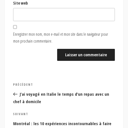
Site web
Enregistrer mon nom, mon e-mail et mon site dans le navigateur pour
mon prochain commentaire.
Navigation
Article
PRÉCÉDENT
de
précédent
J’ai voyagé en Italie le temps d’un repas avec un
l’article
chef à domicile
Article
SUIVANT
suivant
Montréal : les 10 expériences incontournables à faire