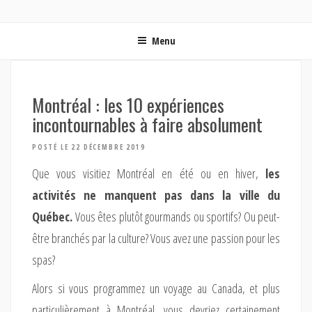
ON MET LES VOILES | BLOG VOYAGE EN FRANCE ET
Blog voyage | Conseils pour voyager, photographie de voyage et vidéo de voyage
AUTOUR DU MONDE
Menu
Montréal : les 10 expériences
incontournables à faire absolument
POSTÉ LE 22 DÉCEMBRE 2019
Que vous visitiez Montréal en été ou en hiver,
les
activités ne manquent pas dans la ville du
Québec.
Vous êtes plutôt gourmands ou sportifs? Ou peut-
être branchés par la culture? Vous avez une passion pour les
spas?
Alors si vous programmez un voyage au Canada, et plus
particulièrement à Montréal, vous devriez certainement