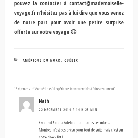
pouvez la contacter à
contact@mademoiselle-
voyage.fr
n’hésitez pas à lui dire que vous venez
de notre part pour avoir une petite surprise
offerte sur votre voyage 🙂
CATÉGORIES
AMÉRIQUE DU NORD
,
QUÉBEC
15 réponses sur “Montréal : les 10 expériences incontournables à faire absolument”
Nath
22 DÉCEMBRE 2019 À 14 H 25 MIN
Excellent ! merci Adeline pour toutes ces infos ..
Montréal n’est pas prévu pour tout de suite mais c ‘est sur
notre check list !