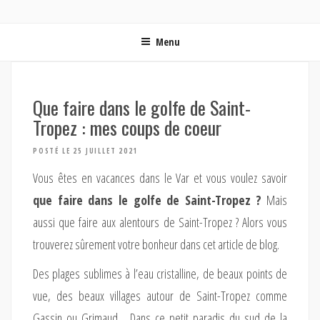
ON MET LES VOILES | BLOG VOYAGE EN FRANCE ET
Blog voyage | Conseils pour voyager, photographie de voyage et vidéo de voyage
AUTOUR DU MONDE
Menu
Que faire dans le golfe de Saint-
Tropez : mes coups de coeur
POSTÉ LE 25 JUILLET 2021
Vous êtes en vacances dans le Var et vous voulez savoir
que faire dans le golfe de Saint-Tropez ?
Mais
aussi que faire aux alentours de Saint-Tropez ? Alors vous
trouverez sûrement votre bonheur dans cet article de blog.
Des plages sublimes à l’eau cristalline, de beaux points de
vue, des beaux villages autour de Saint-Tropez comme
Gassin ou Grimaud… Dans ce petit paradis du sud de la