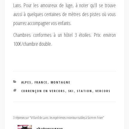
Lans. Pour les amoureux de luge, à noter qu’il se trouve
aussi à quelques centaines de mètres des pistes où vous
pourrez accompagner vos enfants.
Chambres conformes à un hôtel 3 étoiles. Prix: environ
100€/chambre double.
CATÉGORIES
ALPES
,
FRANCE
,
MONTAGNE
ÉTIQUETTES
CORRENÇON EN VERCORS
,
SKI
,
STATION
,
VERCORS
3 réponses sur “Villard de Lans: les expériences incontournables à faire en hiver”
chatvoyageur