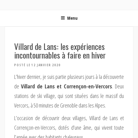
ON MET LES VOILES | BLOG VOYAGE EN FRANCE ET
Blog voyage | Conseils pour voyager, photographie de voyage et vidéo de voyage
AUTOUR DU MONDE
Menu
Villard de Lans: les expériences
incontournables à faire en hiver
POSTÉ LE 12 JANVIER 2020
L’hiver dernier, je suis partie plusieurs jours à la découverte
de
Villard de Lans et Corrençon-en-Vercors
. Deux
stations de ski village, qui sont situées dans le massif du
Vercors, à 50 minutes de Grenoble dans les Alpes.
L’occasion de découvrir deux villages, Villard de Lans et
Corrençon-en-Vercors, dotés d’une âme, qui vivent toute
l’année avec des habitants chaleureux.