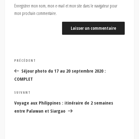
Enregistrer mon nom, mon e-mail et mon site dans le navigateur pour
mon prochain commentaire.
Navigation
Article
PRÉCÉDENT
de
précédent
Séjour photo du 17 au 20 septembre 2020 :
l’article
COMPLET
Article
SUIVANT
suivant
Voyage aux Philippines : itinéraire de 2 semaines
entre Palawan et Siargao