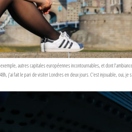
 exemple, autres capitales européennes incontournables, et dont l’ambianc
8h, j’ai fait le pari de visiter Londres en deux jours. C’est injouable, oui, je