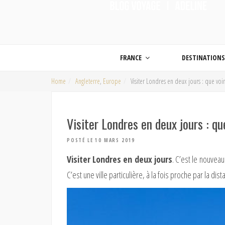
ON MET LES VOILES |
Blog voyage | Conseils pour voyager, photographie de voyage et vidéo de voy
FRANCE
DESTINATION
Home
Angleterre
,
Europe
Visiter Londres en deux jours : que voi
Visiter Londres en deux jours : qu
POSTÉ LE 10 MARS 2019
Visiter Londres en deux jours
. C’est le nouveau
C’est une ville particulière, à la fois proche par la di