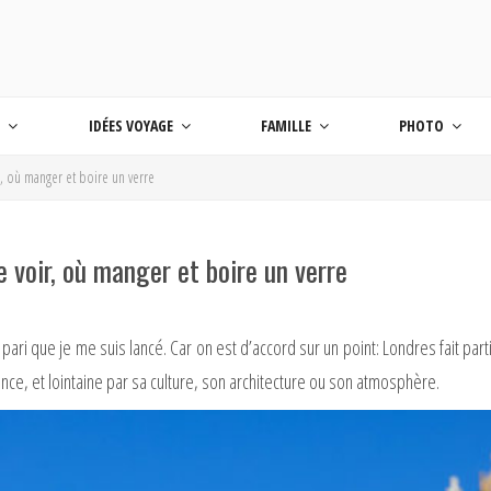
 BLOG VOYAGE EN FRANCE ET AUTOUR DU M
age
S
IDÉES VOYAGE
FAMILLE
PHOTO
r, où manger et boire un verre
e voir, où manger et boire un verre
 pari que je me suis lancé. Car on est d’accord sur un point: Londres fait par
stance, et lointaine par sa culture, son architecture ou son atmosphère.