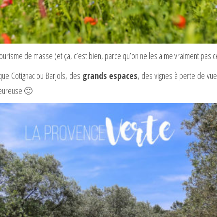
u tourisme de masse (et ça, c’est bien, parce qu’on ne les aime vraiment pas 
 que Cotignac ou Barjols, des
grands espaces
, des vignes à perte de vue
 heureuse 🙂