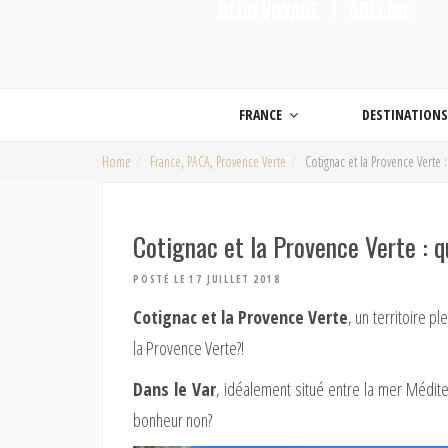
ON MET LES VOILES |
Blog voyage | Conseils pour voyager, photographie de voyage et vidéo de voy
FRANCE
DESTINATION
Home
France
,
PACA
,
Provence Verte
Cotignac et la Provence Verte
Cotignac et la Provence Verte : 
POSTÉ LE 17 JUILLET 2018
Cotignac et la Provence Verte
, un territoire 
la Provence Verte?!
Dans le Var
, idéalement situé entre la mer Médite
bonheur non?