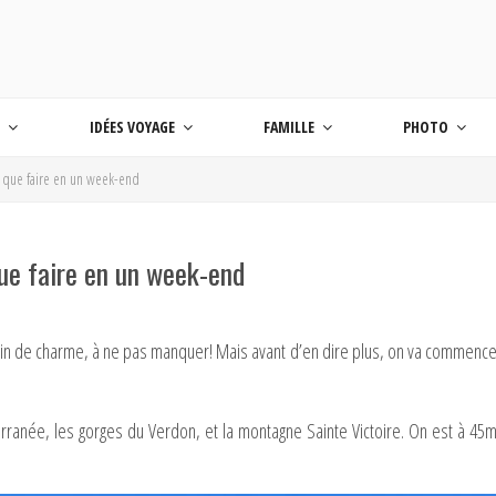
 BLOG VOYAGE EN FRANCE ET AUTOUR DU M
age
S
IDÉES VOYAGE
FAMILLE
PHOTO
 : que faire en un week-end
que faire en un week-end
plein de charme, à ne pas manquer! Mais avant d’en dire plus, on va commencer
rranée, les gorges du Verdon, et la montagne Sainte Victoire. On est à 45