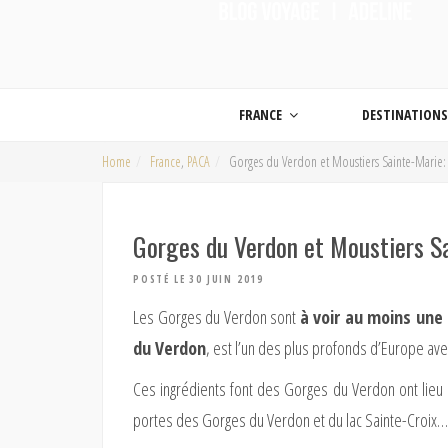
ON MET LES VOILES |
Blog voyage | Conseils pour voyager, photographie de voyage et vidéo de voy
FRANCE
DESTINATION
Home
France
,
PACA
Gorges du Verdon et Moustiers Sainte-Marie:
Gorges du Verdon et Moustiers Sa
POSTÉ LE 30 JUIN 2019
Les Gorges du Verdon sont
à voir au moins une 
du Verdon
, est l’un des plus profonds d’Europe av
Ces ingrédients font des Gorges du Verdon ont lieu 
portes des Gorges du Verdon et du lac Sainte-Croix…