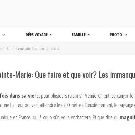
 BLOG VOYAGE EN FRANCE ET AUTOUR DU M
age
S
IDÉES VOYAGE
FAMILLE
PHOTO
 Que faire et que voir? Les immanquables
inte-Marie: Que faire et que voir? Les immanq
fois dans sa vie!
Et pour plusieurs raisons. Premièrement, ce canyon lo
ec une hauteur pouvant atteindre les 700 mètres! Deuxièmement, le paysage e
unique en France, qui à coup sûr, vous enchantera. Et que dire du
magnif