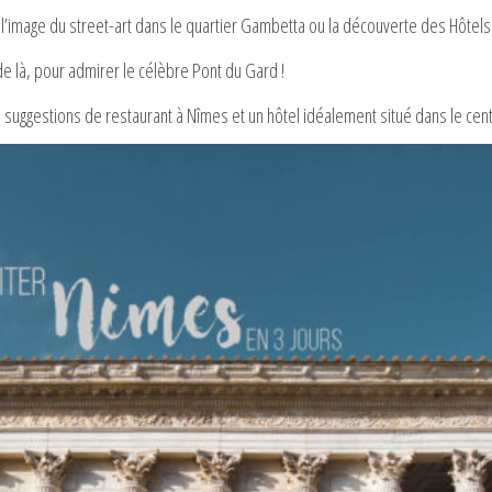
l’image du street-art dans le quartier Gambetta ou la découverte des Hôtels 
e là, pour admirer le célèbre Pont du Gard !
es suggestions de restaurant à Nîmes et un hôtel idéalement situé dans le centr