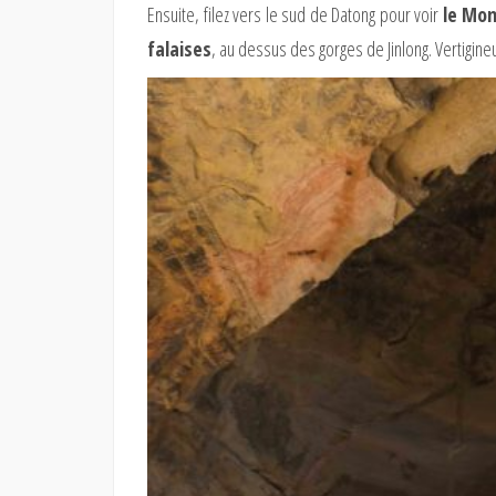
Ensuite, filez vers le sud de Datong pour voir
le Mo
falaises
, au dessus des gorges de Jinlong. Vertigineu