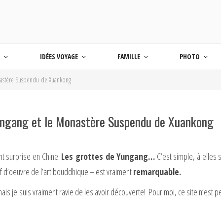
 BLOG VOYAGE EN FRANCE ET AUTOUR DU M
age
S
IDÉES VOYAGE
FAMILLE
PHOTO
Monastère Suspendu de Xuankong
Yungang et le Monastère Suspendu de Xuankong
nt surprise en Chine.
Les grottes de Yungang…
C’est simple, à elles 
hef d’oeuvre de l’art bouddhique – est vraiment
remarquable.
mais je suis vraiment ravie de les avoir découverte! Pour moi, ce site n’est 