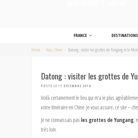
ON MET LES VOILES |
Blog voyage | Conseils pour voyager, photographie de voyage et vidéo de voy
FRANCE
DESTINATION
Home
Asie
,
Chine
Datong : visiter les grottes de Yungang et le 
Datong : visiter les grottes de 
POSTÉ LE 11 DÉCEMBRE 2018
Voilà certainement le lieu qui m’a le plus agréableme
votre itinéraire en Chine. Je vous assure, ce site – c
Je ne connaissais pas
les grottes de Yungang
, 
très loin.