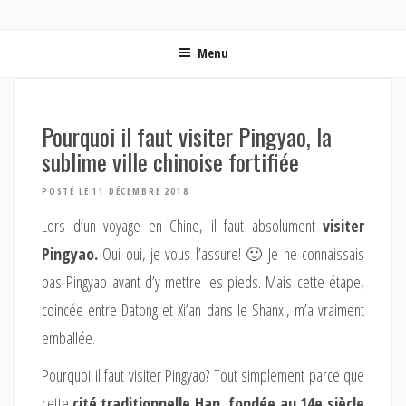
ON MET LES VOILES | BLOG VOYAGE EN FRANCE ET
Blog voyage | Conseils pour voyager, photographie de voyage et vidéo de voyage
AUTOUR DU MONDE
Menu
Pourquoi il faut visiter Pingyao, la
sublime ville chinoise fortifiée
POSTÉ LE 11 DÉCEMBRE 2018
Lors d’un voyage en Chine, il faut absolument
visiter
Pingyao.
Oui oui, je vous l’assure! 🙂 Je ne connaissais
pas Pingyao avant d’y mettre les pieds. Mais cette étape,
coincée entre Datong et Xi’an dans le Shanxi, m’a vraiment
emballée.
Pourquoi il faut visiter Pingyao? Tout simplement parce que
cette
cité traditionnelle Han, fondée au 14e siècle