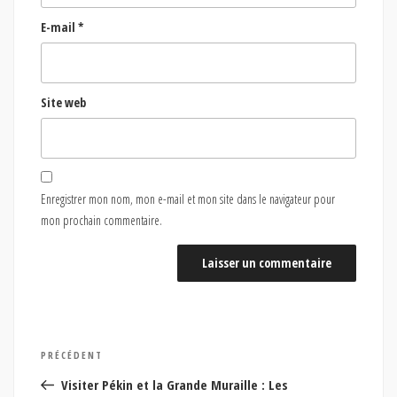
E-mail
*
Site web
Enregistrer mon nom, mon e-mail et mon site dans le navigateur pour
mon prochain commentaire.
Navigation
Article
PRÉCÉDENT
de
précédent
Visiter Pékin et la Grande Muraille : Les