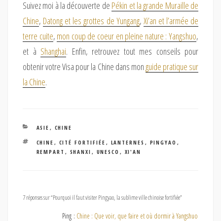
Suivez moi à la découverte de
Pékin et la grande Muraille de
Chine
,
Datong et les grottes de Yungang
,
Xi’an et l’armée de
terre cuite
,
mon coup de coeur en pleine nature : Yangshuo
,
et à
Shanghai
. Enfin, retrouvez tout mes conseils pour
obtenir votre Visa pour la Chine dans mon
guide pratique sur
la Chine
.
CATÉGORIES
ASIE
,
CHINE
ÉTIQUETTES
CHINE
,
CITÉ FORTIFIÉE
,
LANTERNES
,
PINGYAO
,
REMPART
,
SHANXI
,
UNESCO
,
XI'AN
7 réponses sur “Pourquoi il faut visiter Pingyao, la sublime ville chinoise fortifiée”
Ping :
Chine : Que voir, que faire et où dormir à Yangshuo