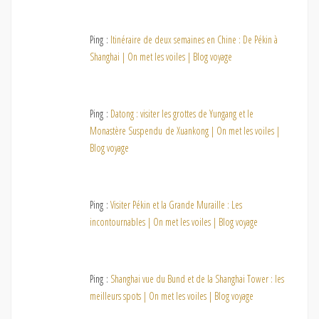
Ping :
Itinéraire de deux semaines en Chine : De Pékin à
Shanghai | On met les voiles | Blog voyage
Ping :
Datong : visiter les grottes de Yungang et le
Monastère Suspendu de Xuankong | On met les voiles |
Blog voyage
Ping :
Visiter Pékin et la Grande Muraille : Les
incontournables | On met les voiles | Blog voyage
Ping :
Shanghai vue du Bund et de la Shanghai Tower : les
meilleurs spots | On met les voiles | Blog voyage