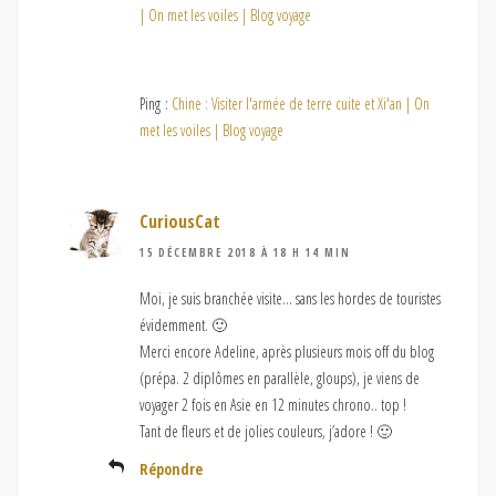
| On met les voiles | Blog voyage
Ping :
Chine : Visiter l'armée de terre cuite et Xi'an | On
met les voiles | Blog voyage
CuriousCat
15 DÉCEMBRE 2018 À 18 H 14 MIN
Moi, je suis branchée visite… sans les hordes de touristes
évidemment. 🙂
Merci encore Adeline, après plusieurs mois off du blog
(prépa. 2 diplômes en parallèle, gloups), je viens de
voyager 2 fois en Asie en 12 minutes chrono.. top !
Tant de fleurs et de jolies couleurs, j’adore ! 🙂
Répondre