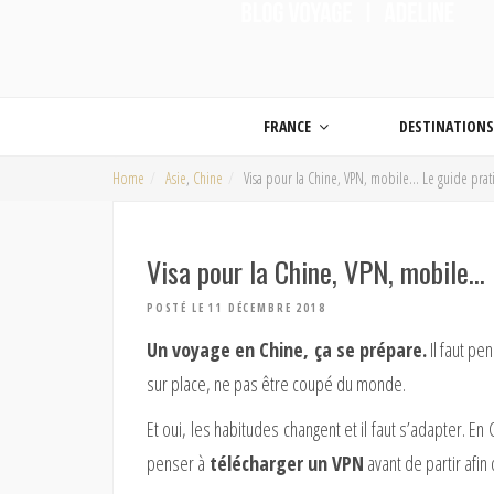
ON MET LES VOILES |
Blog voyage | Conseils pour voyager, photographie de voyage et vidéo de voy
FRANCE
DESTINATION
Home
Asie
,
Chine
Visa pour la Chine, VPN, mobile… Le guide pra
Visa pour la Chine, VPN, mobile…
POSTÉ LE 11 DÉCEMBRE 2018
Un voyage en Chine, ça se prépare.
Il faut pe
sur place, ne pas être coupé du monde.
Et oui, les habitudes changent et il faut s’adapter. En
penser à
télécharger un VPN
avant de partir afin