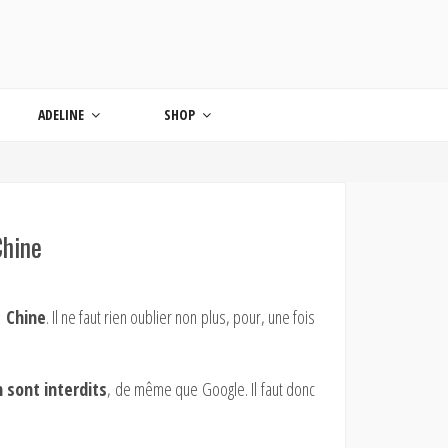
ONDE
ADELINE
SHOP
Chine
a Chine
. Il ne faut rien oublier non plus, pour, une fois
sont interdits
, de même que Google. Il faut donc