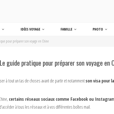
 BLOG VOYAGE EN FRANCE ET AUTOUR DU M
age
S
IDÉES VOYAGE
FAMILLE
PHOTO
tique pour préparer son voyage en Chine
 Le guide pratique pour préparer son voyage en 
nser à tout un tas de choses avant de partir et notamment
son visa pour l
 Chine,
certains réseaux sociaux comme Facebook ou Instagram 
 d’accéder à tous les réseaux et à vos différentes boîtes mail.