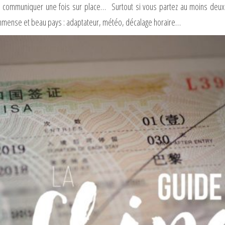
à communiquer une fois sur place… Surtout si vous partez au moins deu
 immense et beau pays : adaptateur, météo, décalage horaire…