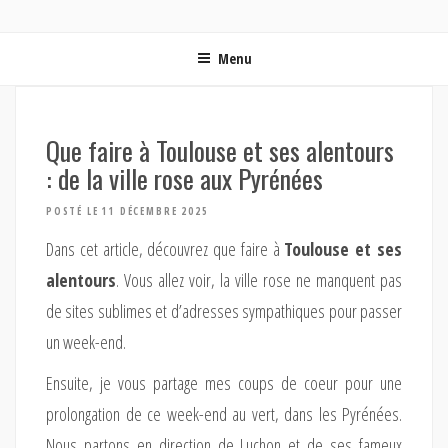
ON MET LES VOILES | BLOG VOYAGE EN FRANCE ET
Blog voyage | Conseils pour voyager, photographie de voyage et vidéo de voyage
AUTOUR DU MONDE
Menu
Que faire à Toulouse et ses alentours
: de la ville rose aux Pyrénées
POSTÉ LE 11 DÉCEMBRE 2025
Dans cet article, découvrez que faire à
Toulouse et ses
alentours
. Vous allez voir, la ville rose ne manquent pas
de sites sublimes et d’adresses sympathiques pour passer
un week-end.
Ensuite, je vous partage mes coups de coeur pour une
prolongation de ce week-end au vert, dans les Pyrénées.
Nous partons en direction de Luchon et de ses fameux